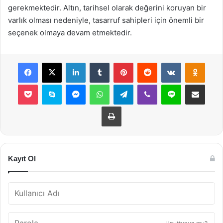
gerekmektedir. Altın, tarihsel olarak değerini koruyan bir
varlık olması nedeniyle, tasarruf sahipleri için önemli bir
seçenek olmaya devam etmektedir.
Facebook
X
LinkedIn
Tumblr
Pinterest
Reddit
VKontakte
Odnok
Pocket
Skype
Messenger
WhatsApp
Telegram
Viber
Line
E-Posta ile payla
Yazdır
Kayıt Ol