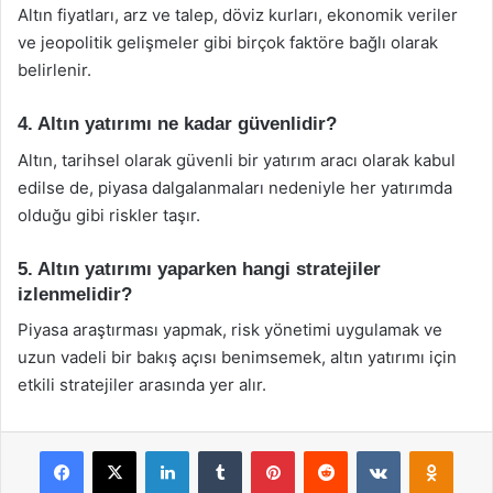
Altın fiyatları, arz ve talep, döviz kurları, ekonomik veriler
ve jeopolitik gelişmeler gibi birçok faktöre bağlı olarak
belirlenir.
4. Altın yatırımı ne kadar güvenlidir?
Altın, tarihsel olarak güvenli bir yatırım aracı olarak kabul
edilse de, piyasa dalgalanmaları nedeniyle her yatırımda
olduğu gibi riskler taşır.
5. Altın yatırımı yaparken hangi stratejiler
izlenmelidir?
Piyasa araştırması yapmak, risk yönetimi uygulamak ve
uzun vadeli bir bakış açısı benimsemek, altın yatırımı için
etkili stratejiler arasında yer alır.
Facebook
X
LinkedIn
Tumblr
Pinterest
Reddit
VKontakte
Odnok