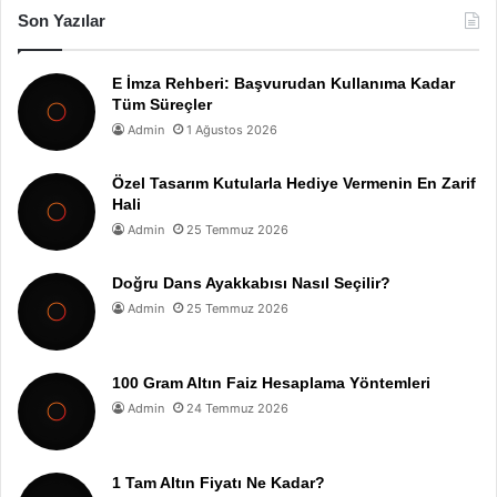
Son Yazılar
E İmza Rehberi: Başvurudan Kullanıma Kadar
Tüm Süreçler
Admin
1 Ağustos 2026
Özel Tasarım Kutularla Hediye Vermenin En Zarif
Hali
Admin
25 Temmuz 2026
Doğru Dans Ayakkabısı Nasıl Seçilir?
Admin
25 Temmuz 2026
100 Gram Altın Faiz Hesaplama Yöntemleri
Admin
24 Temmuz 2026
1 Tam Altın Fiyatı Ne Kadar?