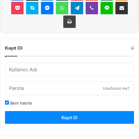
Pocket
Skype
Messenger
WhatsApp
Telegram
Viber
Line
E-Posta ile payla
Yazdır
Kayıt Ol
Unuttunuz mu?
Beni hatırla
Kayıt Ol