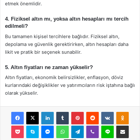
etmek önemlidir.
4. Fiziksel altın mı, yoksa altın hesapları mı tercih
edilmeli?
Bu tamamen kişisel tercihlere bağlıdır. Fiziksel altın,
depolama ve güvenlik gerektirirken, altın hesapları daha
likit ve pratik bir seçenek sunabilir.
5. Altın fiyatları ne zaman yükselir?
Altın fiyatları, ekonomik belirsizlikler, enflasyon, döviz
kurlarındaki değişiklikler ve yatırımcıların risk iştahına bağlı
olarak yükselir.
Facebook
X
LinkedIn
Tumblr
Pinterest
Reddit
VKontakte
Odnok
Pocket
Skype
Messenger
WhatsApp
Telegram
Viber
Line
E-Posta ile payla
Yazdır