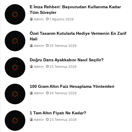
E İmza Rehberi: Başvurudan Kullanıma Kadar
Tüm Süreçler
Admin
1 Ağustos 2026
Özel Tasarım Kutularla Hediye Vermenin En Zarif
Hali
Admin
25 Temmuz 2026
Doğru Dans Ayakkabısı Nasıl Seçilir?
Admin
25 Temmuz 2026
100 Gram Altın Faiz Hesaplama Yöntemleri
Admin
24 Temmuz 2026
1 Tam Altın Fiyatı Ne Kadar?
Admin
23 Temmuz 2026