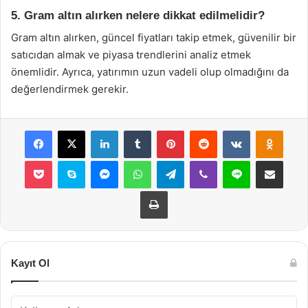
5. Gram altın alırken nelere dikkat edilmelidir?
Gram altın alırken, güncel fiyatları takip etmek, güvenilir bir
satıcıdan almak ve piyasa trendlerini analiz etmek
önemlidir. Ayrıca, yatırımın uzun vadeli olup olmadığını da
değerlendirmek gerekir.
Facebook
X
LinkedIn
Tumblr
Pinterest
Reddit
VKontakte
Odnok
Pocket
Skype
Messenger
WhatsApp
Telegram
Viber
Line
E-Posta ile payla
Yazdır
Kayıt Ol