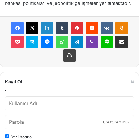
bankası politikaları ve jeopolitik gelişmeler yer almaktadır.
Facebook
X
LinkedIn
Tumblr
Pinterest
Reddit
VKontakte
Odnok
Pocket
Skype
Messenger
WhatsApp
Telegram
Viber
Line
E-Posta ile payla
Yazdır
Kayıt Ol
Unuttunuz mu?
Beni hatırla