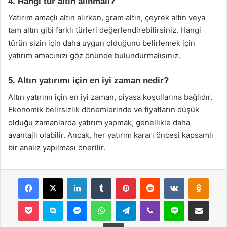
4. Hangi tür altın alınmalı?
Yatırım amaçlı altın alırken, gram altın, çeyrek altın veya
tam altın gibi farklı türleri değerlendirebilirsiniz. Hangi
türün sizin için daha uygun olduğunu belirlemek için
yatırım amacınızı göz önünde bulundurmalısınız.
5. Altın yatırımı için en iyi zaman nedir?
Altın yatırımı için en iyi zaman, piyasa koşullarına bağlıdır.
Ekonomik belirsizlik dönemlerinde ve fiyatların düşük
olduğu zamanlarda yatırım yapmak, genellikle daha
avantajlı olabilir. Ancak, her yatırım kararı öncesi kapsamlı
bir analiz yapılması önerilir.
Facebook
X
LinkedIn
Tumblr
Pinterest
Reddit
VKontakte
Odnok
Pocket
Skype
Messenger
WhatsApp
Telegram
Viber
Line
E-Posta ile payla
Yazdır