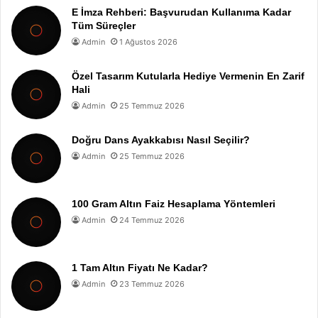
E İmza Rehberi: Başvurudan Kullanıma Kadar
Tüm Süreçler
Admin
1 Ağustos 2026
Özel Tasarım Kutularla Hediye Vermenin En Zarif
Hali
Admin
25 Temmuz 2026
Doğru Dans Ayakkabısı Nasıl Seçilir?
Admin
25 Temmuz 2026
100 Gram Altın Faiz Hesaplama Yöntemleri
Admin
24 Temmuz 2026
1 Tam Altın Fiyatı Ne Kadar?
Admin
23 Temmuz 2026