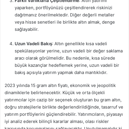
Farklı Varlıklarla Çeşitlendirme
: Altın yatırımı
yaparken, portföyünüzü çeşitlendirerek riskinizi
dağıtmanız önerilmektedir. Diğer değerli metaller
veya hisse senetleri ile birlikte altın almak, denge
sağlayabilir.
Uzun Vadeli Bakış
: Altın genellikle kısa vadeli
spekülasyonlar yerine, uzun vadeli bir değer saklama
aracı olarak görülmelidir. Bu nedenle, kısa sürede
büyük kazançlar hedeflemek yerine, uzun vadeli bir
bakış açısıyla yatırım yapmak daha mantıklıdır.
2023 yılında 15 gram altın fiyatı, ekonomik ve jeopolitik
dinamiklerle belirlenecektir. Küçük ve orta ölçekli
yatırımcılar için cazip bir seçenek oluşturan bu gram altın,
doğru stratejilerle birlikte değerlendirildiğinde, tasarruf ve
yatırım portföylerini güçlendirebilir. Yatırımcıların, piyasayı
iyi analiz ederek bilinçli kararlar alması, olası riskler
karşısında korunmalarını sağlayacaktır. Unutulmamalıdır ki,