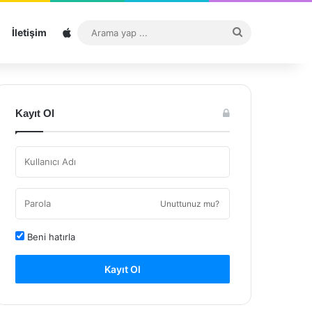
Sitemap
Arama
İletişim
yap
...
Kayıt Ol
Unuttunuz mu?
Beni hatırla
Kayıt Ol