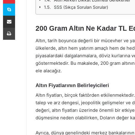
Skype
SSS (Sıkça Sorulan Sorular)
E-Posta ile paylaş
200 Gram Altın Ne Kadar TL E
Yazdır
Altın, tarih boyunca değerli bir mücevher ve yatı
ülkelerde, altın hem yatırım amaçlı hem de hediye
piyasalardaki dalgalanmalara, döviz kurlarına v
göstermektedir. Bu makalede, 200 gram altının gü
ele alacağız.
Altın Fiyatlarının Belirleyicileri
Altın fiyatları, birçok faktörden etkilenmekte
talep ve arz dengesi, jeopolitik gelişmeler ve d
değeri, altın fiyatları üzerinde önemli bir etkiye
düşmesine neden olabilirken, Doların değer kayb
Ayrıca, dünya genelindeki merkez bankalarının al