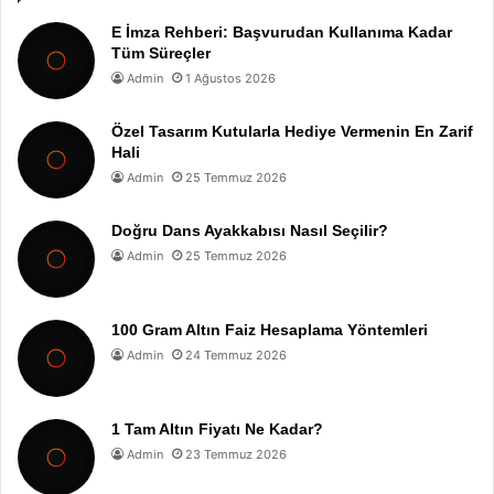
E İmza Rehberi: Başvurudan Kullanıma Kadar
Tüm Süreçler
Admin
1 Ağustos 2026
Özel Tasarım Kutularla Hediye Vermenin En Zarif
Hali
Admin
25 Temmuz 2026
Doğru Dans Ayakkabısı Nasıl Seçilir?
Admin
25 Temmuz 2026
100 Gram Altın Faiz Hesaplama Yöntemleri
Admin
24 Temmuz 2026
1 Tam Altın Fiyatı Ne Kadar?
Admin
23 Temmuz 2026