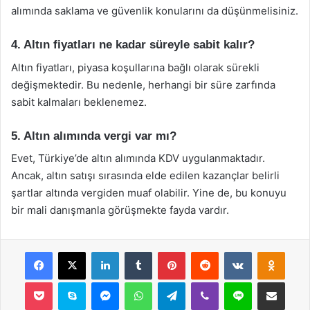
alımında saklama ve güvenlik konularını da düşünmelisiniz.
4. Altın fiyatları ne kadar süreyle sabit kalır?
Altın fiyatları, piyasa koşullarına bağlı olarak sürekli
değişmektedir. Bu nedenle, herhangi bir süre zarfında
sabit kalmaları beklenemez.
5. Altın alımında vergi var mı?
Evet, Türkiye’de altın alımında KDV uygulanmaktadır.
Ancak, altın satışı sırasında elde edilen kazançlar belirli
şartlar altında vergiden muaf olabilir. Yine de, bu konuyu
bir mali danışmanla görüşmekte fayda vardır.
Facebook
X
LinkedIn
Tumblr
Pinterest
Reddit
VKontakte
Odnok
Pocket
Skype
Messenger
WhatsApp
Telegram
Viber
Line
E-Posta ile payla