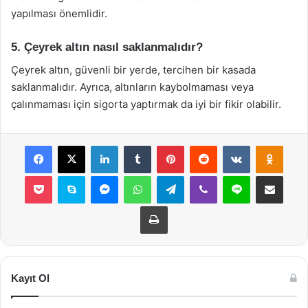
yapılması önemlidir.
5. Çeyrek altın nasıl saklanmalıdır?
Çeyrek altın, güvenli bir yerde, tercihen bir kasada
saklanmalıdır. Ayrıca, altınların kaybolmaması veya
çalınmaması için sigorta yaptırmak da iyi bir fikir olabilir.
Facebook
X
LinkedIn
Tumblr
Pinterest
Reddit
VKontakte
Odnok
Pocket
Skype
Messenger
WhatsApp
Telegram
Viber
Line
E-Posta ile payla
Yazdır
Kayıt Ol