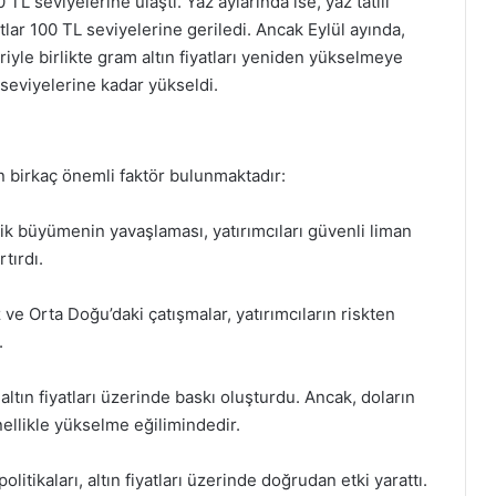
 TL seviyelerine ulaştı. Yaz aylarında ise, yaz tatili
tlar 100 TL seviyelerine geriledi. Ancak Eylül ayında,
iyle birlikte gram altın fiyatları yeniden yükselmeye
L seviyelerine kadar yükseldi.
en birkaç önemli faktör bulunmaktadır:
ik büyümenin yavaşlaması, yatırımcıları güvenli liman
tırdı.
z ve Orta Doğu’daki çatışmalar, yatırımcıların riskten
.
ltın fiyatları üzerinde baskı oluşturdu. Ancak, doların
ellikle yükselme eğilimindedir.
litikaları, altın fiyatları üzerinde doğrudan etki yarattı.