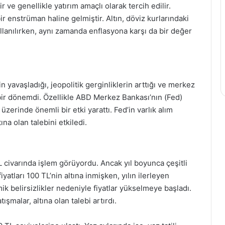
r ve genellikle yatırım amaçlı olarak tercih edilir.
bir enstrüman haline gelmiştir. Altın, döviz kurlarındaki
llanılırken, aynı zamanda enflasyona karşı da bir değer
yavaşladığı, jeopolitik gerginliklerin arttığı ve merkez
i bir dönemdi. Özellikle ABD Merkez Bankası’nın (Fed)
rı üzerinde önemli bir etki yarattı. Fed’in varlık alım
ına olan talebini etkiledi.
TL civarında işlem görüyordu. Ancak yıl boyunca çeşitli
yatları 100 TL’nin altına inmişken, yılın ilerleyen
k belirsizlikler nedeniyle fiyatlar yükselmeye başladı.
ışmalar, altına olan talebi artırdı.