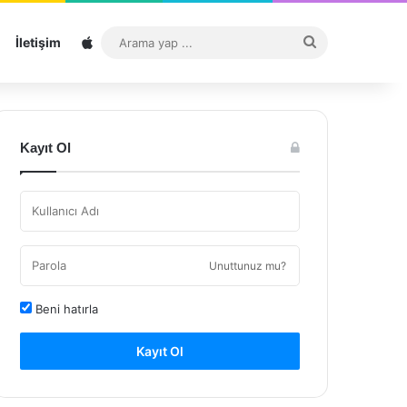
Sitemap
Arama
İletişim
yap
...
Kayıt Ol
Unuttunuz mu?
Beni hatırla
Kayıt Ol