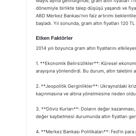
Mayıs ayına gelindiğinde, gram altın fiyatları 110
dönemiyle birlikte talep düşüşü yaşandı ve fiya
ABD Merkez Bankası’nın faiz artırımı beklentiler
başladı. Yıl sonunda, gram altın fiyatları 120 T
Etken Faktörler
2014 yılı boyunca gram altın fiyatlarını etkiley
1. **Ekonomik Belirsizlikler**: Küresel ekonom
arayışına yönlendirdi. Bu durum, altın talebini ar
2. **Jeopolitik Gerginlikler**: Ukrayna’daki kri
kaçınmasına ve altına yönelmesine neden oldu
3. **Döviz Kurları**: Doların değer kazanması, a
değer kaybetmesi durumunda altın fiyatları gen
4. **Merkez Bankası Politikaları**: Fed’in para po