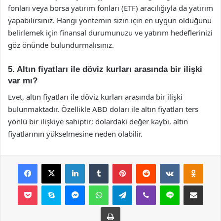
fonları veya borsa yatırım fonları (ETF) aracılığıyla da yatırım
yapabilirsiniz. Hangi yöntemin sizin için en uygun olduğunu
belirlemek için finansal durumunuzu ve yatırım hedeflerinizi
göz önünde bulundurmalısınız.
5. Altın fiyatları ile döviz kurları arasında bir ilişki
var mı?
Evet, altın fiyatları ile döviz kurları arasında bir ilişki
bulunmaktadır. Özellikle ABD doları ile altın fiyatları ters
yönlü bir ilişkiye sahiptir; dolardaki değer kaybı, altın
fiyatlarının yükselmesine neden olabilir.
Facebook
X
LinkedIn
Tumblr
Pinterest
Reddit
VKontakte
Odnok
Pocket
Skype
Messenger
WhatsApp
Telegram
Viber
Line
E-Posta ile payla
Yazdır