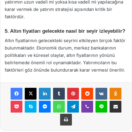
yatırımın uzun vadeli mi yoksa kısa vadeli mi yapılacağına
karar vermek de yatırım stratejisi açısından kritik bir
faktördür.
5. Altın fiyatları gelecekte nasıl bir seyir izleyebilir?
Altın fiyatlarının gelecekteki seyrini etkileyen birçok faktör
bulunmaktadır. Ekonomik durum, merkez bankalarının
politikaları ve küresel olaylar, altın fiyatlarının yönünü
belirlemede önemli rol oynamaktadır. Yatırımcıların bu
faktörleri göz önünde bulundurarak karar vermesi önerilir.
Facebook
X
LinkedIn
Tumblr
Pinterest
Reddit
VKontakte
Odnok
Pocket
Skype
Messenger
WhatsApp
Telegram
Viber
Line
E-Posta ile payla
Yazdır