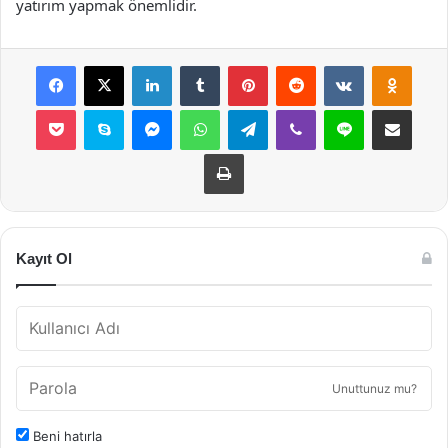
yatırım yapmak önemlidir.
Facebook
X
LinkedIn
Tumblr
Pinterest
Reddit
VKontakte
Odnok
Pocket
Skype
Messenger
WhatsApp
Telegram
Viber
Line
E-Posta ile payla
Yazdır
Kayıt Ol
Unuttunuz mu?
Beni hatırla