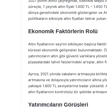
2021 yılının ikinci çeyreğinde, özellikle Mayıs v
süreçte, 1 çeyrek altın fiyatı 1.400 TL – 1.450
dünya genelindeki ekonomik göstergeler ve Am
politikaların etkisiyle altın fiyatları tekrar yuk
Ekonomik Faktörlerin Rolü
Altın fiyatlarının seyrini etkileyen başlıca faktö
küresel ekonomik gelişmeler bulunmaktadır. Öz
yatırımcıların altın gibi güvenli varlıklara yöne
piyasalardaki tahvil faizlerindeki artışlar, altın
Ayrıca, 2021 yılında vakaların artmasıyla birlik
artmasına ve dolayısıyla yatırımcıların altına yö
yaklaşık 1.600 TL seviyelerine kadar yükseldi. A
altın fiyatlarının kontrolsüz bir şekilde artmas
Yatırımcıların Görüşleri