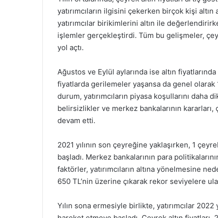
yatırımcıların ilgisini çekerken birçok kişi altı
yatırımcılar birikimlerini altın ile değerlendiri
işlemler gerçekleştirdi. Tüm bu gelişmeler, çey
yol açtı.
Ağustos ve Eylül aylarında ise altın fiyatları
fiyatlarda gerilemeler yaşansa da genel olarak 
durum, yatırımcıların piyasa koşullarını daha d
belirsizlikler ve merkez bankalarının kararları, 
devam etti.
2021 yılının son çeyreğine yaklaşırken, 1 çeyrek
başladı. Merkez bankalarının para politikalarını
faktörler, yatırımcıların altına yönelmesine nede
650 TL’nin üzerine çıkarak rekor seviyelere ula
Yılın sona ermesiyle birlikte, yatırımcılar 2022
hareket etmeye başladı. Çeyrek altın fiyatları, 