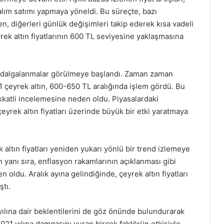
n alım satımı yapmaya yöneldi. Bu süreçte, bazı
rken, diğerleri günlük değişimleri takip ederek kısa vadeli
rek altın fiyatlarının 600 TL seviyesine yaklaşmasına
nda dalgalanmalar görülmeye başlandı. Zaman zaman
1 çeyrek altın, 600-650 TL aralığında işlem gördü. Bu
ikkatli incelemesine neden oldu. Piyasalardaki
çeyrek altın fiyatları üzerinde büyük bir etki yaratmaya
 altın fiyatları yeniden yukarı yönlü bir trend izlemeye
n yanı sıra, enflasyon rakamlarının açıklanması gibi
n oldu. Aralık ayına gelindiğinde, çeyrek altın fiyatları
ştı.
 yılına dair beklentilerini de göz önünde bulundurarak
2021 yılına damgasını vuran birçok faktörün etkisiyle,