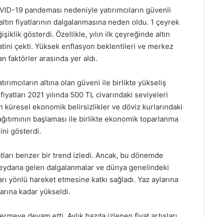
COVID-19 pandeması nedeniyle yatırımcıların güvenli
altın fiyatlarının dalgalanmasına neden oldu. 1 çeyrek
işiklik gösterdi. Özellikle, yılın ilk çeyreğinde altın
kkatini çekti. Yüksek enflasyon beklentileri ve merkez
ran faktörler arasında yer aldı.
yatırımcıların altına olan güveni ile birlikte yükseliş
yatları 2021 yılında 500 TL civarındaki seviyeleri
 küresel ekonomik belirsizlikler ve döviz kurlarındaki
dağıtımının başlaması ile birlikte ekonomik toparlanma
sini gösterdi.
yatları benzer bir trend izledi. Ancak, bu dönemde
 meydana gelen dalgalanmalar ve dünya genelindeki
karı yönlü hareket etmesine katkı sağladı. Yaz aylarına
varına kadar yükseldi.
stermeye devam etti. Aylık bazda izlenen fiyat artışları,