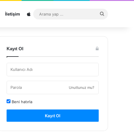
Sitemap
Arama
İletişim
yap
...
Kayıt Ol
Unuttunuz mu?
Beni hatırla
Kayıt Ol