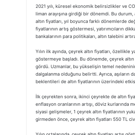
2021 yılı, küresel ekonomik belirsizlikler ve 
liman arayışına girdiği bir dönemdi. Bu durum, 
altın fiyatları, yıl boyunca farklı dönemlerde değ
fiyatlarının artış göstermesi, yatırımcıların di
bankalarının para politikaları, altın talebini artı
Yılın ilk ayında, çeyrek altın fiyatları, özellikle 
göstermeye başladı. Bu dönemde, çeyrek altın fi
gördü. Uzmanlar, bu yükselişin temel nedeninin
dalgalanma olduğunu belirtti. Ayrıca, aşıların 
beklentileri de altın fiyatlarının üzerindeki etki
İlk çeyrekten sonra, ikinci çeyrekte de altın fi
enflasyon oranlarının artışı, döviz kurlarında
siyasi gelişmeler, 1 çeyrek altın fiyatlarının yu
girmeden önce, çeyrek altın fiyatları 550 TL ci
Yılın ortalarında, çeyrek altın fiyatları artış gö