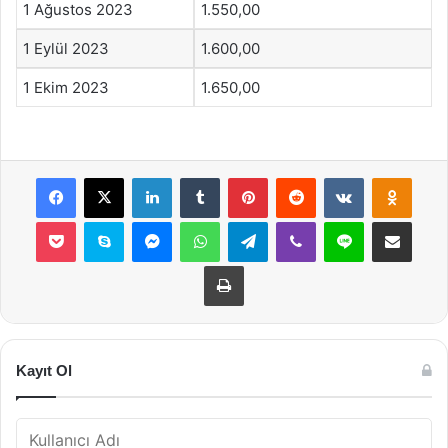
1 Ağustos 2023
1.550,00
1 Eylül 2023
1.600,00
1 Ekim 2023
1.650,00
Facebook
X
LinkedIn
Tumblr
Pinterest
Reddit
VKontakte
Odnok
Pocket
Skype
Messenger
WhatsApp
Telegram
Viber
Line
E-Posta ile payla
Yazdır
Kayıt Ol