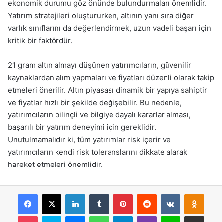
ekonomik durumu göz önünde bulundurmaları önemlidir.
Yatırım stratejileri oluştururken, altının yanı sıra diğer
varlık sınıflarını da değerlendirmek, uzun vadeli başarı için
kritik bir faktördür.
21 gram altın almayı düşünen yatırımcıların, güvenilir
kaynaklardan alım yapmaları ve fiyatları düzenli olarak takip
etmeleri önerilir. Altın piyasası dinamik bir yapıya sahiptir
ve fiyatlar hızlı bir şekilde değişebilir. Bu nedenle,
yatırımcıların bilinçli ve bilgiye dayalı kararlar alması,
başarılı bir yatırım deneyimi için gereklidir.
Unutulmamalıdır ki, tüm yatırımlar risk içerir ve
yatırımcıların kendi risk toleranslarını dikkate alarak
hareket etmeleri önemlidir.
Facebook
X
LinkedIn
Tumblr
Pinterest
Reddit
VKontakte
Odnok
Pocket
Skype
Messenger
WhatsApp
Telegram
Viber
Line
E-Posta ile payla