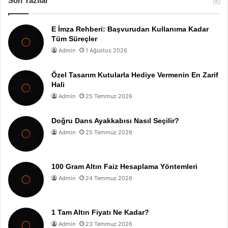
Son Yazılar
E İmza Rehberi: Başvurudan Kullanıma Kadar
Tüm Süreçler
Admin
1 Ağustos 2026
Özel Tasarım Kutularla Hediye Vermenin En Zarif
Hali
Admin
25 Temmuz 2026
Doğru Dans Ayakkabısı Nasıl Seçilir?
Admin
25 Temmuz 2026
100 Gram Altın Faiz Hesaplama Yöntemleri
Admin
24 Temmuz 2026
1 Tam Altın Fiyatı Ne Kadar?
Admin
23 Temmuz 2026