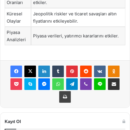
Oranları
etkiler.
Küresel
Jeopolitik riskler ve ticaret savaşları altın
Olaylar
fiyatlarını etkileyebilir.
Piyasa
Piyasa verileri, yatırımcı kararlarını etkiler.
Analizleri
Facebook
X
LinkedIn
Tumblr
Pinterest
Reddit
VKontakte
Odnok
Pocket
Skype
Messenger
WhatsApp
Telegram
Viber
Line
E-Posta ile payla
Yazdır
Kayıt Ol