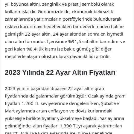
yıl boyunca altını, zenginlik ve prestij sembolü olarak
kullanmışlardır. Günümüzde de, ekonomik belirsizlik
zamanlarında yatırımcıların portföylerinde bulundurarak
riskten korunmayı hedefledikleri bir değerli maden haline
gelmiştir. 22 ayar altın, 24 ayar altından sonra en kıymetli
olan altın formudur. İçerisinde %91,6 saf altın barındırır ve
geri kalan %8,4’lük kısmı ise bakır, gümüş gibi diğer
metallerle alaşım oluşturularak dayanıklılığı artırılır.
2023 Yılında 22 Ayar Altın Fiyatları
2023 yılının başından itibaren 22 ayar altın gram
fiyatlarında dalgalanmalar görülmüştür. Ocak ayında gram
fiyatları 1.200 TL seviyelerinde dengelenirken, Şubat ve
Mart aylarında artan enflasyon ve döviz kurlarındaki
yükselişle birlikte fiyatlar yükselmeye başladı. Yaz aylarına
gelindiğinde, altın fiyatları 1.300 TL’yi aşarak yatırımcıları
şaşırttı. Eylül ve Ekim aylarında ise, dünya genelinde