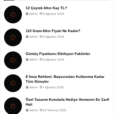
12 Çeyrek Altın Kaç TL?
Admin
9 Ağustos 2026
110 Gram Altın Fiyatı Ne Kadar?
Admin
8 Ağustos 2026
Gümüş Fiyatlarını Etkileyen Faktörler
Admin
8 Ağustos 2026
E İmza Rehberi: Başvurudan Kullanıma Kadar
Tüm Süreçler
Admin
1 Ağustos 2026
Özel Tasarım Kutularla Hediye Vermenin En Zarif
Hali
Admin
25 Temmuz 2026