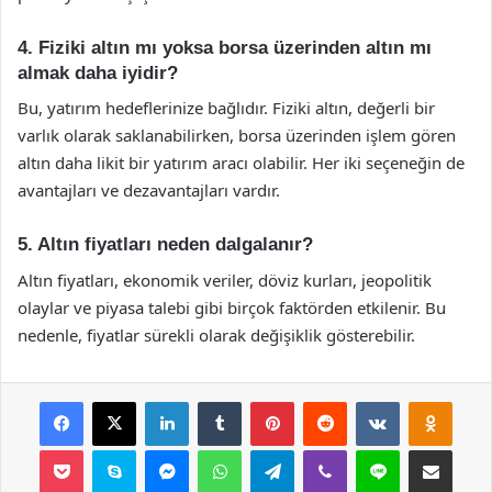
4. Fiziki altın mı yoksa borsa üzerinden altın mı
almak daha iyidir?
Bu, yatırım hedeflerinize bağlıdır. Fiziki altın, değerli bir
varlık olarak saklanabilirken, borsa üzerinden işlem gören
altın daha likit bir yatırım aracı olabilir. Her iki seçeneğin de
avantajları ve dezavantajları vardır.
5. Altın fiyatları neden dalgalanır?
Altın fiyatları, ekonomik veriler, döviz kurları, jeopolitik
olaylar ve piyasa talebi gibi birçok faktörden etkilenir. Bu
nedenle, fiyatlar sürekli olarak değişiklik gösterebilir.
Facebook
X
LinkedIn
Tumblr
Pinterest
Reddit
VKontakte
Odnok
Pocket
Skype
Messenger
WhatsApp
Telegram
Viber
Line
E-Posta ile payla