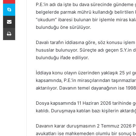
Skype
P.E.’in adı da işte bu dava sürecinde gündeme
belgelerde parmak mührü kullandığı belirtilen 
E-Posta ile paylaş
“okudum” ibaresi bulunan bir işlemle miras kala
bulunduğu öne sürülüyor.
Yazdır
Davalı tarafın iddiasına göre, söz konusu işlem
hususlar bulunuyor. Süreçte adı geçen S.Y.in 
bulunduğu ifade ediliyor.
İddiaya konu olayın üzerinden yaklaşık 25 yıl g
kapsamında, P.E.’in mirasçılarından taşınmazları
aktarılıyor. Davanın temel dayanağının ise 1998 t
Dosya kapsamında 11 Haziran 2026 tarihinde gör
katıldı. Duruşmaya katılan bazı kişilerin aktardı
Davanın karar duruşmasının 2 Temmuz 2026 Per
avukatları ise mahkemeden olumlu bir sonuç be