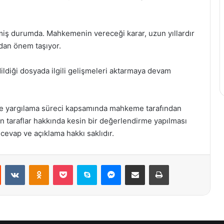
iş durumda. Mahkemenin vereceği karar, uzun yıllardır
dan önem taşıyor.
dildiği dosyada ilgili gelişmeleri aktarmaya devam
ı ve yargılama süreci kapsamında mahkeme tarafından
en taraflar hakkında kesin bir değerlendirme yapılması
cevap ve açıklama hakkı saklıdır.
st
Reddit
VKontakte
Odnoklassniki
Pocket
Skype
Messenger
E-Posta ile paylaş
Yazdır