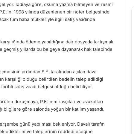
 geliyor. İddiaya göre, okuma yazma bilmeyen ve resmî
P.E.’in, 1998 yılında düzenlenen bir noter belgesinde
cak tüm baba mülkleriyle ilgili satış vaadinde
 karşılığında ödeme yapıldığına dair dosyada tartışmalı
de geçmiş yıllarda bu belgeye dayanarak hak talebinde
eçmesinin ardından S.Y. tarafından açılan dava
n karşılığı olduğu belirtilen bedelin talep edildiği
arihli satış vaadi belgesi olduğu belirtiliyor.
ülen duruşmaya, P.E.’in mirasçıları ve avukatları
ğı bilgilere göre salonda yoğun bir katılım yaşandı.
şembe günü yapılması bekleniyor. Davalı tarafın
klediklerini ve taleplerinin reddedileceğine