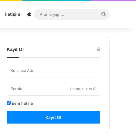
Sitemap
Arama
İletişim
yap
...
Kayıt Ol
Unuttunuz mu?
Beni hatırla
Kayıt Ol