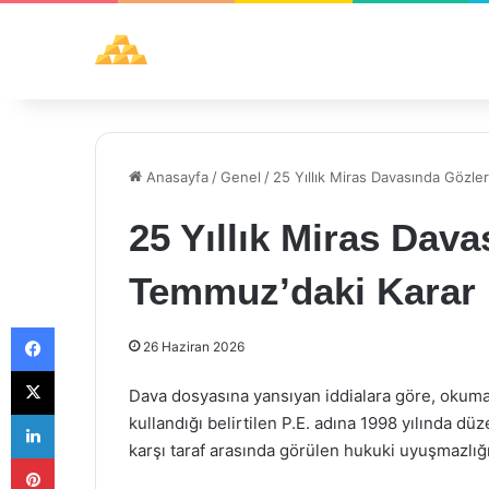
Anasayfa
/
Genel
/
25 Yıllık Miras Davasında Gözle
25 Yıllık Miras Dava
Temmuz’daki Karar 
Facebook
26 Haziran 2026
X
Dava dosyasına yansıyan iddialara göre, okum
LinkedIn
kullandığı belirtilen P.E. adına 1998 yılında düz
karşı taraf arasında görülen hukuki uyuşmazlığ
Pinterest