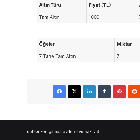
Altın Türü
Fiyat (TL)
Tam Altın
1000
Öğeler
Miktar
7 Tane Tam Altın
7
Facebook
X
LinkedIn
Tumblr
Pintere
unblocked games
evden eve nakliyat