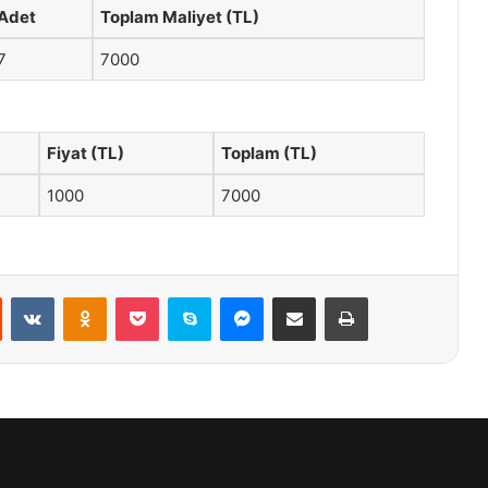
Adet
Toplam Maliyet (TL)
7
7000
Fiyat (TL)
Toplam (TL)
1000
7000
st
Reddit
VKontakte
Odnoklassniki
Pocket
Skype
Messenger
E-Posta ile paylaş
Yazdır