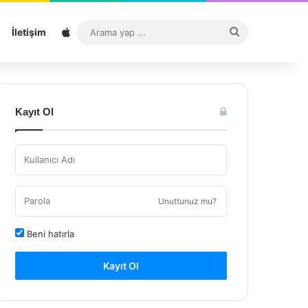
Sitemap
Arama
İletişim
yap
...
Kayıt Ol
Unuttunuz mu?
Beni hatırla
Kayıt Ol