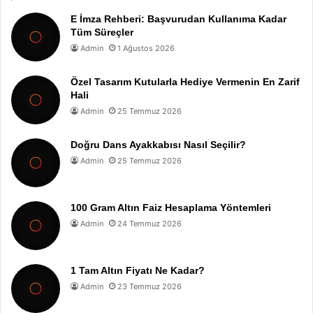
E İmza Rehberi: Başvurudan Kullanıma Kadar
Tüm Süreçler
Admin
1 Ağustos 2026
Özel Tasarım Kutularla Hediye Vermenin En Zarif
Hali
Admin
25 Temmuz 2026
Doğru Dans Ayakkabısı Nasıl Seçilir?
Admin
25 Temmuz 2026
100 Gram Altın Faiz Hesaplama Yöntemleri
Admin
24 Temmuz 2026
1 Tam Altın Fiyatı Ne Kadar?
Admin
23 Temmuz 2026