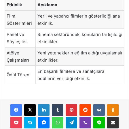
Etkinlik
Açıklama
Film
Yerli ve yabancı filmlerin gösterildiği ana
Gösterimleri
etkinlik.
Panel ve
Sinema sektöründeki konuların tartışıldığı
Söyleşiler
etkinlikler.
Atölye
Yeni yeteneklerin eğitim aldığı uygulamalı
Çalışmaları
etkinlikler.
En başarılı filmlere ve sanatçılara
Ödül Töreni
ödüllerin verildiği etkinlik.
Facebook
X
LinkedIn
Tumblr
Pinterest
Reddit
VKontakte
Odnok
Pocket
Skype
Messenger
WhatsApp
Telegram
Viber
Line
E-Posta ile payla