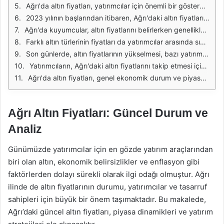
Ağrı'da altın fiyatları, yatırımcılar için önemli bir gösterge olmaya devam ediyor. Son dönemde yaşanan ekonomik dalgalanmalar, altın fiyatlarının yükselmesine ve düşmesine neden olsa da, Ağrı'daki fiyatlar genel olarak ülke genelindeki trendlere paralel bir seyir izliyor. Altın, güvenli bir yatırım aracı olarak görüldüğünden, özellikle belirsizlik dönemlerinde rağbet görmektedir.
2023 yılının başlarından itibaren, Ağrı'daki altın fiyatları, döviz kurlarındaki dalgalanmalara bağlı olarak artış göstermiştir. Yatırımcılar, ekonomik verileri dikkatle takip ederek, altın alım satım kararlarını bu verilere göre şekillendiriyor. Ayrıca, yerel piyasada altın talebinin artması, fiyatların yükselmesine katkıda bulunuyor.
Ağrı'da kuyumcular, altın fiyatlarını belirlerken genellikle İstanbul borsa fiyatlarını referans alıyorlar. Bu durum, piyasanın genel dinamiklerini yansıtmakta ve yatırımcıların daha bilinçli kararlar almasına yardımcı olmaktadır. Ancak yerel farklılıklar da göz önünde bulundurulmalı; bazı kuyumcular, ek maliyetler ekleyerek fiyatlarını belirleyebilir.
Farklı altın türlerinin fiyatları da yatırımcılar arasında sıkça karşılaştırılmaktadır. Gram altın, çeyrek altın ve yarım altın gibi farklı seçenekler, yatırımcıların portföylerini çeşitlendirmelerine olanak tanımaktadır. Ağrı'da çeyrek altın genellikle, düğünler ve özel günlerde hediye olarak tercih edilmektedir.
Son günlerde, altın fiyatlarının yükselmesi, bazı yatırımcıları endişelendirmiştir. Ancak birçok analist, altının uzun vadede değer kazanacağına inanmaktadır. Bu durum, altın alım satımı yapanların, kısa vadeli dalgalanmalardan etkilenmeden, uzun vadeli bir perspektifle hareket etmeleri gerektiğini göstermektedir.
Yatırımcıların, Ağrı'daki altın fiyatlarını takip etmesi için çeşitli yöntemler bulunmaktadır. Mobil uygulamalar, internet siteleri ve sosyal medya platformları üzerinden güncel fiyat bilgilerine ulaşmak mümkündür. Bu araçlar, yatırımcıların piyasa hareketlerini daha iyi analiz etmelerine yardımcı olmaktadır.
Ağrı'da altın fiyatları, genel ekonomik durum ve piyasa koşulları ile doğrudan bağlantılıdır. Yatırımcıların bu dinamikleri göz önünde bulundurarak, bilinçli yatırım kararları alması büyük önem taşımaktadır. Ekonomik verilerin yanı sıra, uluslararası gelişmeler de altın fiyatlarını etkileyen önemli faktörler arasında yer almaktadır.
Ağrı Altın Fiyatları: Güncel Durum ve
Analiz
Günümüzde yatırımcılar için en gözde yatırım araçlarından
biri olan altın, ekonomik belirsizlikler ve enflasyon gibi
faktörlerden dolayı sürekli olarak ilgi odağı olmuştur. Ağrı
ilinde de altın fiyatlarının durumu, yatırımcılar ve tasarruf
sahipleri için büyük bir önem taşımaktadır. Bu makalede,
Ağrı’daki güncel altın fiyatları, piyasa dinamikleri ve yatırım