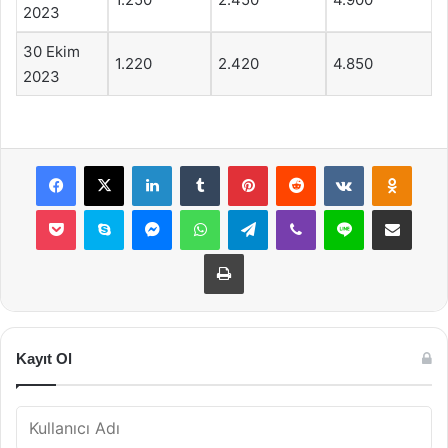
2023
30 Ekim
1.220
2.420
4.850
2023
Facebook
X
LinkedIn
Tumblr
Pinterest
Reddit
VKontakte
Odnok
Pocket
Skype
Messenger
WhatsApp
Telegram
Viber
Line
E-Posta ile payla
Yazdır
Kayıt Ol