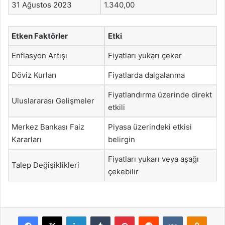
31 Ağustos 2023
1.340,00
Etken Faktörler
Etki
Enflasyon Artışı
Fiyatları yukarı çeker
Döviz Kurları
Fiyatlarda dalgalanma
Fiyatlandırma üzerinde direkt
Uluslararası Gelişmeler
etkili
Merkez Bankası Faiz
Piyasa üzerindeki etkisi
Kararları
belirgin
Fiyatları yukarı veya aşağı
Talep Değişiklikleri
çekebilir
Facebook
X
LinkedIn
Tumblr
Pinterest
Reddit
VKontakte
Odnok