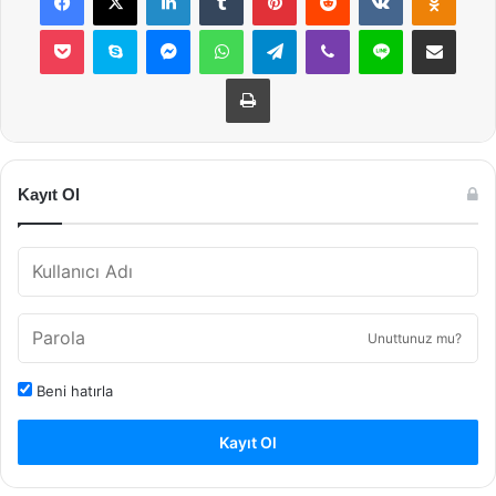
Pocket
Skype
Messenger
WhatsApp
Telegram
Viber
Line
E-Posta ile payla
Yazdır
Kayıt Ol
Unuttunuz mu?
Beni hatırla
Kayıt Ol