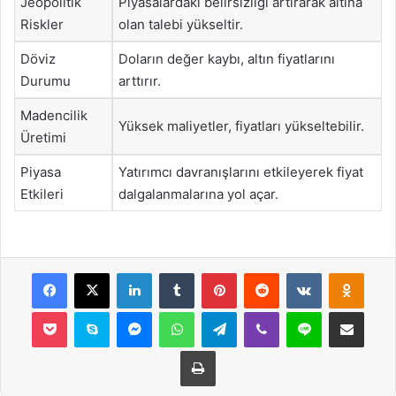
Jeopolitik
Piyasalardaki belirsizliği artırarak altına
Riskler
olan talebi yükseltir.
Döviz
Doların değer kaybı, altın fiyatlarını
Durumu
arttırır.
Madencilik
Yüksek maliyetler, fiyatları yükseltebilir.
Üretimi
Piyasa
Yatırımcı davranışlarını etkileyerek fiyat
Etkileri
dalgalanmalarına yol açar.
Facebook
X
LinkedIn
Tumblr
Pinterest
Reddit
VKontakte
Odnok
Pocket
Skype
Messenger
WhatsApp
Telegram
Viber
Line
E-Posta ile payla
Yazdır