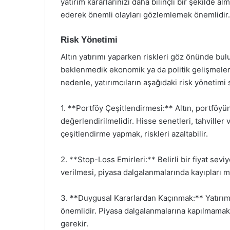
yatırım kararlarınızı daha bilinçli bir şekilde a
ederek önemli olayları gözlemlemek önemlidir.
Risk Yönetimi
Altın yatırımı yaparken riskleri göz önünde bu
beklenmedik ekonomik ya da politik gelişmeler n
nedenle, yatırımcıların aşağıdaki risk yönetimi s
1. **Portföy Çeşitlendirmesi:** Altın, portföyünü
değerlendirilmelidir. Hisse senetleri, tahviller 
çeşitlendirme yapmak, riskleri azaltabilir.
2. **Stop-Loss Emirleri:** Belirli bir fiyat sevi
verilmesi, piyasa dalgalanmalarında kayıpları m
3. **Duygusal Kararlardan Kaçınmak:** Yatırım
önemlidir. Piyasa dalgalanmalarına kapılmamak 
gerekir.