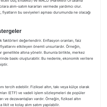
(Göreceli Güç Endeksi) ve MACD (Hareketli Ortalama
cılara alım-satım kararları vermede yardımcı olur.
k, fiyatların bu seviyeleri aşması durumunda ne olacağı
tergeler
k faktörleri değerlendirir. Enflasyon oranları, faiz
ın fiyatlarını etkileyen önemli unsurlardır. Örneğin,
genellikle altına yönelir. Bununla birlikte, merkez
üzerinde baskı oluşturabilir. Bu nedenle, ekonomik verilere
iptir.
ını tercih edebilir. Fiziksel altın, takı veya külçe olarak
 fonları (ETF) ve vadeli işlem sözleşmeleri de popüler
arı ve dezavantajları vardır. Örneğin, fiziksel altın
likit ve kolay alım satım yapılabilir.