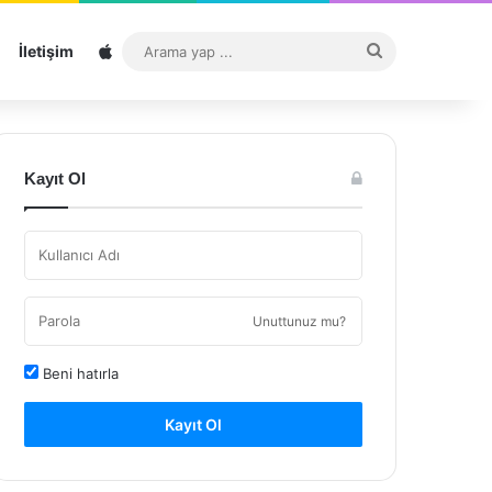
Sitemap
Arama
İletişim
yap
...
Kayıt Ol
Unuttunuz mu?
Beni hatırla
Kayıt Ol