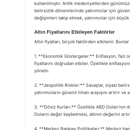
kullanılmıştır. Antik medeniyetlerden günümüze
belirsizlik dönemlerinde yatırımcılar için güvenl
değişimleri takip etmek, yatırımcılar için büyük
Altın Fiyatlarını Etkileyen Faktörler
Altın fiyatları, birçok faktörden etkilenir. Bunla
1. **Ekonomik Göstergeler:** Enflasyon, faiz or
fiyatlarını doğrudan etkiler. Özellikle enflasy
yönelir.
2. **Jeopolitik Riskler:** Savaşlar, siyasi belirsi
yatırımcıların güvenli liman arayışını artırır ve al
3. **Döviz Kurları:** Özellikle ABD Doları’nın de
Doların değer kaybetmesi, altının değerini artırı
4. **Merkez Bankası Politikaları:** Merkez bankal