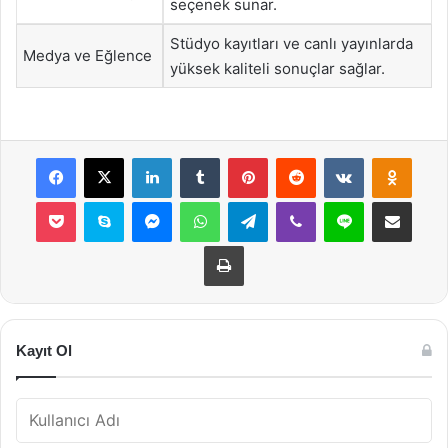
seçenek sunar.
Stüdyo kayıtları ve canlı yayınlarda
Medya ve Eğlence
yüksek kaliteli sonuçlar sağlar.
Facebook
X
LinkedIn
Tumblr
Pinterest
Reddit
VKontakte
Odnok
Pocket
Skype
Messenger
WhatsApp
Telegram
Viber
Line
E-Posta ile payla
Yazdır
Kayıt Ol