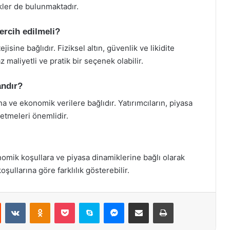
kler de bulunmaktadır.
tercih edilmeli?
jisine bağlıdır. Fiziksel altın, güvenlik ve likidite
z maliyetli ve pratik bir seçenek olabilir.
andır?
ına ve ekonomik verilere bağlıdır. Yatırımcıların, piyasa
 etmeleri önemlidir.
onomik koşullara ve piyasa dinamiklerine bağlı olarak
ullarına göre farklılık gösterebilir.
st
Reddit
VKontakte
Odnoklassniki
Pocket
Skype
Messenger
E-Posta ile paylaş
Yazdır