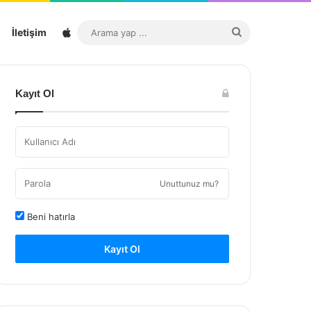
Sitemap
Arama
İletişim
yap
...
Kayıt Ol
Unuttunuz mu?
Beni hatırla
Kayıt Ol