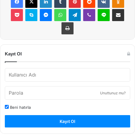
Pocket
Skype
Messenger
WhatsApp
Telegram
Viber
Line
E-Posta ile payla
Yazdır
Kayıt Ol
Unuttunuz mu?
Beni hatırla
Kayıt Ol