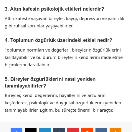
3. Altın kafesin psikolojik etkileri nelerdir?
Altın kafeste yaşayan bireyler, kaygı, depresyon ve yalnızlık
gibi ruhsal sorunlar yaşayabilirler.
4. Toplumun özgürlük üzerindeki etkisi nedir?
Toplumun normları ve değerleri, bireylerin özgürlüklerini
kısıtlayabilir ve bu durum bireylerin kendilerini ifade etme
biçimlerini daraltabilir.
5. Bireyler özgürlüklerini nasıl yeniden
tanımlayabilirler?
Bireyler, kendi değerlerini, hayallerini ve arzularını
keşfederek, psikolojik ve duygusal özgürlüklerini yeniden
tanımlayabilirler. Eğitim, bu süreçte önemli bir araçtır.
Facebook
X
LinkedIn
Tumblr
Pinterest
Reddit
VKontakte
Odnok