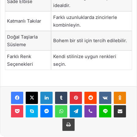
Sade Elbise
idealdir.
Farklı uzunluklarda zincirlerle
Katmanlı Takılar
kombinleyin.
Doğal Taşlarla
Bohem bir stil için tercih edilebilir.
Süsleme
Farklı Renk
Kendi stilinize uygun renkleri
Seçenekleri
seçin.
Facebook
X
LinkedIn
Tumblr
Pinterest
Reddit
VKontakte
Odnok
Pocket
Skype
Messenger
WhatsApp
Telegram
Viber
Line
E-Posta ile payla
Yazdır