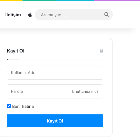
Sitemap
Arama
İletişim
yap
...
Kayıt Ol
Unuttunuz mu?
Beni hatırla
Kayıt Ol