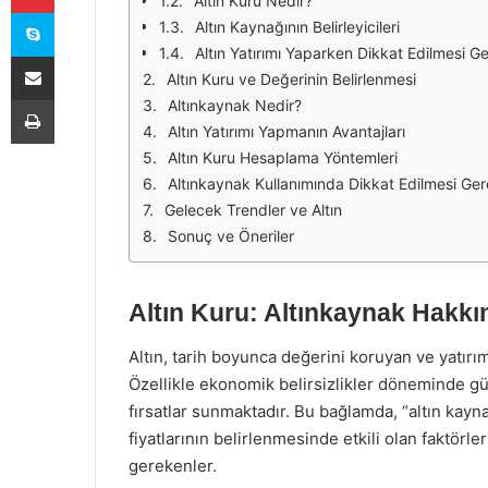
Altın Kuru Nedir?
Skype
Altın Kaynağının Belirleyicileri
Altın Yatırımı Yaparken Dikkat Edilmesi G
E-Posta ile paylaş
Altın Kuru ve Değerinin Belirlenmesi
Yazdır
Altınkaynak Nedir?
Altın Yatırımı Yapmanın Avantajları
Altın Kuru Hesaplama Yöntemleri
Altınkaynak Kullanımında Dikkat Edilmesi Ger
Gelecek Trendler ve Altın
Sonuç ve Öneriler
Altın Kuru: Altınkaynak Hakkı
Altın, tarih boyunca değerini koruyan ve yatırı
Özellikle ekonomik belirsizlikler döneminde güve
fırsatlar sunmaktadır. Bu bağlamda, “altın kaynağ
fiyatlarının belirlenmesinde etkili olan faktörle
gerekenler.