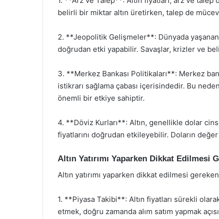
1. **Arz ve Talep**: Altın fiyatları, arz ve talep
belirli bir miktar altın üretirken, talep de müc
2. **Jeopolitik Gelişmeler**: Dünyada yaşanan si
doğrudan etki yapabilir. Savaşlar, krizler ve bel
3. **Merkez Bankası Politikaları**: Merkez ban
istikrarı sağlama çabası içerisindedir. Bu neden
önemli bir etkiye sahiptir.
4. **Döviz Kurları**: Altın, genellikle dolar cins
fiyatlarını doğrudan etkileyebilir. Doların değe
Altın Yatırımı Yaparken Dikkat Edilmesi 
Altın yatırımı yaparken dikkat edilmesi gereken 
1. **Piyasa Takibi**: Altın fiyatları sürekli ola
etmek, doğru zamanda alım satım yapmak açısı