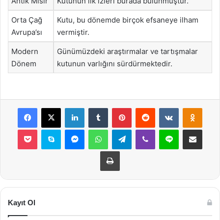
Antik Mısır
Kutunun ilk izleri burada bulunmuştur.
Orta Çağ
Kutu, bu dönemde birçok efsaneye ilham
Avrupa’sı
vermiştir.
Modern
Günümüzdeki araştırmalar ve tartışmalar
Dönem
kutunun varlığını sürdürmektedir.
Facebook
X
LinkedIn
Tumblr
Pinterest
Reddit
VKontakte
Odnok
Pocket
Skype
Messenger
WhatsApp
Telegram
Viber
Line
E-Posta ile payla
Yazdır
Kayıt Ol