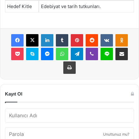
Hedef Kitle
Edebiyat ve tarih tutkunları.
Facebook
X
LinkedIn
Tumblr
Pinterest
Reddit
VKontakte
Odnok
Pocket
Skype
Messenger
WhatsApp
Telegram
Viber
Line
E-Posta ile payla
Yazdır
Kayıt Ol
Unuttunuz mu?