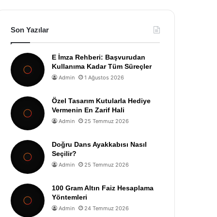
Son Yazılar
E İmza Rehberi: Başvurudan
Kullanıma Kadar Tüm Süreçler
Admin
1 Ağustos 2026
Özel Tasarım Kutularla Hediye
Vermenin En Zarif Hali
Admin
25 Temmuz 2026
Doğru Dans Ayakkabısı Nasıl
Seçilir?
Admin
25 Temmuz 2026
100 Gram Altın Faiz Hesaplama
Yöntemleri
Admin
24 Temmuz 2026