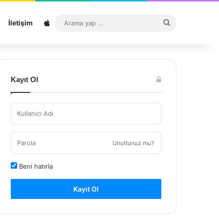
Sitemap
Arama
İletişim
yap
...
Kayıt Ol
Unuttunuz mu?
Beni hatırla
Kayıt Ol