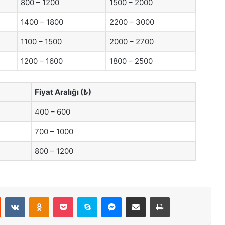
800 – 1200
1500 – 2000
1400 – 1800
2200 – 3000
1100 – 1500
2000 – 2700
1200 – 1600
1800 – 2500
Fiyat Aralığı (₺)
400 – 600
700 – 1000
800 – 1200
st
Reddit
VKontakte
Odnoklassniki
Pocket
Skype
Messenger
E-Posta ile paylaş
Yazdır