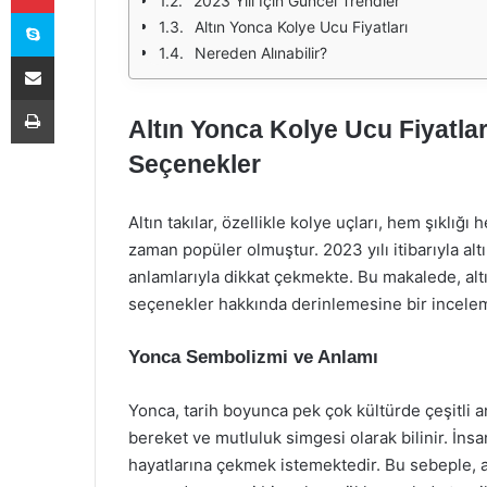
2023 Yılı İçin Güncel Trendler
Skype
Altın Yonca Kolye Ucu Fiyatları
Nereden Alınabilir?
E-Posta ile paylaş
Yazdır
Altın Yonca Kolye Ucu Fiyatlar
Seçenekler
Altın takılar, özellikle kolye uçları, hem şıkl
zaman popüler olmuştur. 2023 yılı itibarıyla alt
anlamlarıyla dikkat çekmekte. Bu makalede, altı
seçenekler hakkında derinlemesine bir incelem
Yonca Sembolizmi ve Anlamı
Yonca, tarih boyunca pek çok kültürde çeşitli an
bereket ve mutluluk simgesi olarak bilinir. İnsa
hayatlarına çekmek istemektedir. Bu sebeple, al