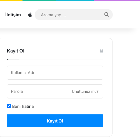
Sitemap
Arama
İletişim
yap
...
Kayıt Ol
Unuttunuz mu?
Beni hatırla
Kayıt Ol