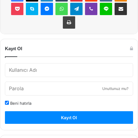
Pocket
Skype
Messenger
WhatsApp
Telegram
Viber
Line
E-Posta ile payla
Yazdır
Kayıt Ol
Unuttunuz mu?
Beni hatırla
Kayıt Ol