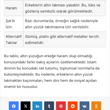
Erkeklerin altın takması yasaktır. Bu, lüks ve
Haram
gösteriş sembolü olarak görülmektedir.
Şartlı
Bazı durumlarda, örneğin sağlık nedeniyle
İzin
altın yüzük takılmasına izin verilebilir.
Alternatif
Gümüş, platin gibi alternatif metaller tercih
Takılar
edilmelidir.
Bu tablo, altın yüzüğün erkeğe haram olup olmadığı
konusundaki farklı bakış açılarını özetlemektedir. İslam
dininin bu konudaki net tutumu, toplumsal normlarla da
bütünleşmektedir. Bu nedenle, erkeklerin altın yüzük
takmaktan kaçınmaları, hem dini hem de sosyal açıdan
önemli bir husustur.
Facebook
X
LinkedIn
Tumblr
Pinterest
Reddit
VKontakte
Odnok