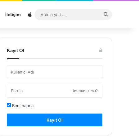
Sitemap
Arama
İletişim
yap
...
Kayıt Ol
Unuttunuz mu?
Beni hatırla
Kayıt Ol