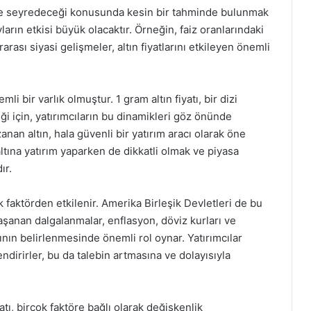
nde seyredeceği konusunda kesin bir tahminde bulunmak
arın etkisi büyük olacaktır. Örneğin, faiz oranlarındaki
rarası siyasi gelişmeler, altın fiyatlarını etkileyen önemli
li bir varlık olmuştur. 1 gram altın fiyatı, bir dizi
i için, yatırımcıların bu dinamikleri göz önünde
nan altın, hala güvenli bir yatırım aracı olarak öne
altına yatırım yaparken de dikkatli olmak ve piyasa
ır.
 faktörden etkilenir. Amerika Birleşik Devletleri de bu
şanan dalgalanmalar, enflasyon, döviz kurları ve
arının belirlenmesinde önemli rol oynar. Yatırımcılar
endirirler, bu da talebin artmasına ve dolayısıyla
yatı, birçok faktöre bağlı olarak değişkenlik