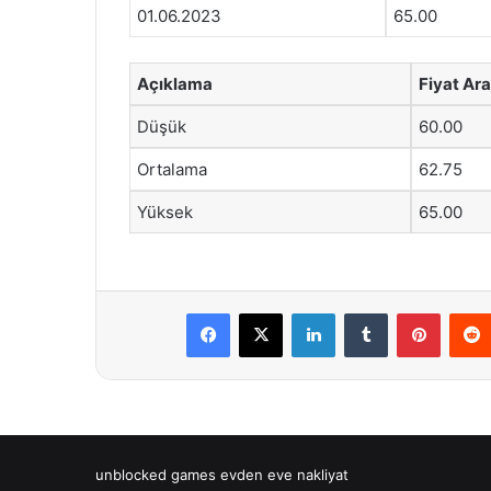
01.06.2023
65.00
Açıklama
Fiyat Ara
Düşük
60.00
Ortalama
62.75
Yüksek
65.00
Facebook
X
LinkedIn
Tumblr
Pintere
unblocked games
evden eve nakliyat