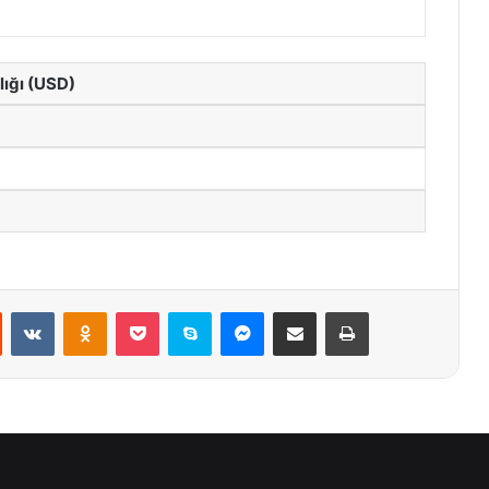
lığı (USD)
st
Reddit
VKontakte
Odnoklassniki
Pocket
Skype
Messenger
E-Posta ile paylaş
Yazdır