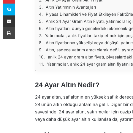
Skype
Altın Yatırımının Avantajları
Piyasa Dinamikleri ve Fiyat Etkileyen Faktörle
E-Posta ile paylaş
Anlık 24 Ayar Gram Altın Fiyatı, yatırımcılar için önemli bir gösterge niteliği taşır. Altın, ekonomik belirsizlik dönemlerinde güvenli bir liman olarak tercih edilirken, günlük fiyat dalgalanmaları da yatırımcıların karar süreçlerinde etkili o
Yazdır
Altın fiyatları, dünya genelindeki ekonomik gelişmelere olduğu kadar, yerel piyasalardaki koşullara da bağlıdır. Enflasyon oranları, faiz oranları ve jeopolitik olaylar gibi faktörler, altının değerini etkile
Yatırımcılar, anlık fiyatları takip etmek için çeşitli kaynaklardan yararlanabilir. Online borsa platformları, finans haber siteleri ve mobil uygulamalar, anlık altın fiyatların
Altın fiyatlarının yükselişi veya düşüşü, yatırımcıların psikolojik durumunu da etkiler. Yüksek fiyatlar, yatırımcıları daha fazla alım yapmaya yönlendirebilirk
Altın, sadece yatırım aracı olarak değil, aynı zamanda hediyelik eşya ve mücevherat olarak da tercih edilmektedir. Bu nedenle, anlık altın fiyatlarındaki değiş
anlık 24 ayar gram altın fiyatı, piyasalardaki dalgalanmaları ve ekonomik durumları yansıtan önemli bir göstergedir. Yatırımcıların bu fiyatları yakından takip etmeleri, b
Yatırımcılar, anlık 24 ayar gram altın fiyatını takip ederken, aynı zamanda uzun vadeli yatırım stratejileri geliştirmeyi de göz önünde bulundurmalıdır. Altın, tarihsel olarak güvenli bir
24 Ayar Altın Nedir?
24 ayar altın, saf altının en yüksek saflık dere
24’ünün altın olduğu anlamına gelir. Diğer bir de
sayesinde, 24 ayar altın, yatırımcılar için cazi
veya daha düşük ayar altın kullanılsa da, yatırım