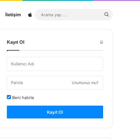
Sitemap
Arama
İletişim
yap
...
Kayıt Ol
Unuttunuz mu?
Beni hatırla
Kayıt Ol