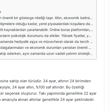
r
lmaktadır. Bu nedenle, anlık fiyat takibi yapmak, yatırımcıların risklerini minimize etmelerine yardımcı olur. Özellikle döviz kurlarındaki değişikliklerin altın fiyatları üzerinde doğrudan etkisi olduğu için, piyasa takipçilerinin bu dinamikleri göz önünde bulundurarak hareket etmeleri gerekmektedir.
yen unsurlar arasında yer almaktadır. Ayrıca, merkez bankalarının para politikaları ve döviz kurlarındaki hareketler de bu fiyatları etkileyen önemli etkenlerdir. Yatırımcılar, bu faktörleri analiz ederek anlık fiyat değişimlerini daha iyi yorumlayabilirler.
ı sunan başlıca kaynaklar arasındadır. Bu platformlar, kullanıcıların anlık fiyat değişimlerini görmelerine ve piyasa trendlerini takip etmelerine yardımcı olur. Böylece, yatırımcılar daha bilinçli kararlar alabilirler.
en, düşük fiyatlar ise satış baskısını artırabilir. Bu nedenle, piyasalardaki dalgalanmalar karşısında soğukkanlı kalmak ve duygusal kararlar vermemek, yatırımcılar için kritik bir öneme sahiptir.
imler, mücevherat sektörünü de doğrudan etkiler. Mücevherat firmaları, fiyat değişikliklerini dikkate alarak ürün fiyatlarını güncelleyebilir ve bu durum, tüketici taleplerini de şekillendirebilir.
ilinçli yatırım kararları almaları açısından büyük önem taşır. Günlük fiyat değişimlerini izlemek, yatırımcıların piyasa trendlerini anlamalarına ve kâr elde etme potansiyellerini artırmalarına yardımcı olacaktır.
 değer saklama aracı olarak kabul edilse de, kısa vadeli fiyat dalgalanmaları, yatırımcıların dikkatli olmasını gerektirir. Bu nedenle, hem kısa hem de uzun vadeli perspektif oluşturmak, başarılı bir yatırım için kritik öneme sahiptir.
cesine sahip olan türüdür. 24 ayar, altının 24 birimden
yişle, 24 ayar altın, %100 saf altındır. Bu özelliği
p bir seçenek oluşturur. Takı yapımında genellikle 22 ayar
 amacıyla alınan altınlar genellikle 24 ayar şeklindedir.