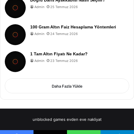
Doğru Dans Ayakkabısı Nasıl Seçilir?
Admin
25 Temmuz 2026
100 Gram Altın Faiz Hesaplama Yöntemleri
Admin
24 Temmuz 2026
1 Tam Altın Fiyatı Ne Kadar?
Admin
23 Temmuz 2026
Daha Fazla Yükle
unblocked games
evden eve nakliyat