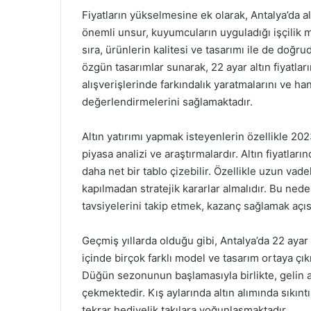
Fiyatların yükselmesine ek olarak, Antalya’da al
önemli unsur, kuyumcuların uyguladığı işçilik mali
sıra, ürünlerin kalitesi ve tasarımı ile de doğruda
özgün tasarımlar sunarak, 22 ayar altın fiyatları
alışverişlerinde farkındalık yaratmalarını ve h
değerlendirmelerini sağlamaktadır.
Altın yatırımı yapmak isteyenlerin özellikle 202
piyasa analizi ve araştırmalardır. Altın fiyatları
daha net bir tablo çizebilir. Özellikle uzun vadel
kapılmadan stratejik kararlar almalıdır. Bu nede
tavsiyelerini takip etmek, kazanç sağlamak açıs
Geçmiş yıllarda olduğu gibi, Antalya’da 22 ayar a
içinde birçok farklı model ve tasarım ortaya çık
Düğün sezonunun başlamasıyla birlikte, gelin a
çekmektedir. Kış aylarında altın alımında sıkıntı
tekrar hediyelik takılara yoğunlaşmaktadır.