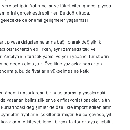
yere sahiptir. Yatırımcılar ve tüketiciler, güncel piyasa
lemlerini gerçekleştirebilirler. Bu doğrultuda,
a gelecekte de önemli gelişmeler yaşanması
arı, piyasa dalgalanmalarına bağlı olarak değişiklik
acı olarak tercih edilirken, aynı zamanda takı ve
. Antalya’nın turistik yapısı ve yerli yabancı turistlerin
enmesine neden olmuştur. Özellikle yaz aylarında artan
landırmış, bu da fiyatların yükselmesine katkı
 en önemli unsurlardan biri uluslararası piyasalardaki
e yaşanan belirsizlikler ve enflasyonist baskılar, altın
iz kurlarındaki değişimler de özellikle import edilen altın
ayar altın fiyatlarını şekillendirmiştir. Bu çerçevede, yıl
kararlarını etkileyebilecek birçok faktör ortaya çıkabilir.