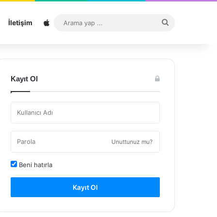
Sitemap
Arama
İletişim
yap
...
Kayıt Ol
Unuttunuz mu?
Beni hatırla
Kayıt Ol