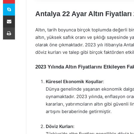
Skype
Antalya 22 Ayar Altın Fiyatları
E-Posta ile paylaş
Yazdır
Altın, tarih boyunca birçok toplumda değerli bi
altın, yüksek saflık oranı ve şıklığı sayesinde y
olarak öne çıkmaktadır. 2023 yılı itibarıyla Anta
döviz kurları ve talep gibi birçok faktörden etk
2023 Yılında Altın Fiyatlarını Etkileyen Fa
Küresel Ekonomik Koşullar
:
Dünya genelinde yaşanan ekonomik dalgalan
oynamaktadır. 2023 yılında, enflasyon ora
kararları, yatırımcıların altın gibi güven
artışını beraberinde getirmiştir.
Döviz Kurları
:
Türkiye’de altın fiyatları genellikle döviz 