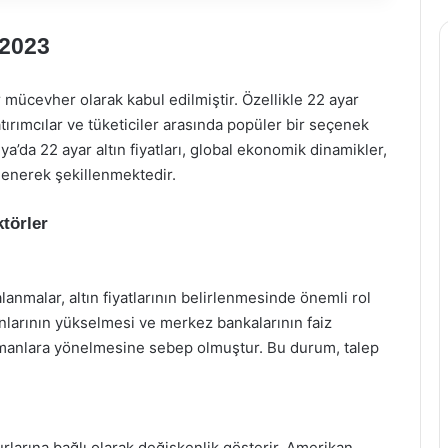
 2023
r mücevher olarak kabul edilmiştir. Özellikle 22 ayar
atırımcılar ve tüketiciler arasında popüler bir seçenek
lya’da 22 ayar altın fiyatları, global ekonomik dinamikler,
ilenerek şekillenmektedir.
ktörler
malar, altın fiyatlarının belirlenmesinde önemli rol
nlarının yükselmesi ve merkez bankalarının faiz
li limanlara yönelmesine sebep olmuştur. Bu durum, talep
kurlarına bağlı olarak değişkenlik gösterir. Amerikan