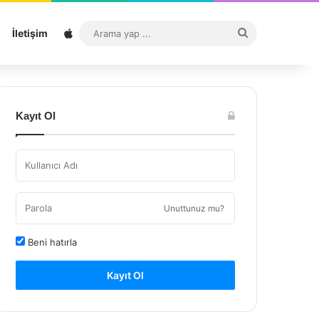
Sitemap
Arama
İletişim
yap
...
Kayıt Ol
Unuttunuz mu?
Beni hatırla
Kayıt Ol