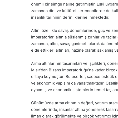
önemli bir simge haline getirmiştir. Eski uygarl
zamanda dini ve kültürel seremonilerde de kull
insanlık tarihinin derinliklerine inmektedir.
Altın, özellikle savaş dönemlerinde, güç ve zeng
imparatorlar, altınla süslenmiş zırhlar ve taçla
zamanda, altın, savaş ganimeti olarak da önemli
elde ettikleri altınları, hazine olarak saklamış v
Arma altınlarının tasarımları ve işçilikleri, dön
Mısır’dan Bizans İmparatorluğu’na kadar birçok u
ortaya koymuştur. Bu eserler, sadece estetik 
ve ekonomik yapısını da yansıtmaktadır. Özellikl
oynamış ve ekonomik sistemlerin temel taşların
Günümüzde arma altınının değeri, yatırım aracı 
dönemlerinde, insanlar altına yönelerek tasarru
liman olarak görülmekte ve birçok yatırımcı iç