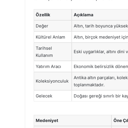
Özellik
Açıklama
Değer
Altın, tarih boyunca yüksek
Kültürel Anlam
Altın, birçok medeniyet içi
Tarihsel
Eski uygarlıklar, altını din
Kullanım
Yatırım Aracı
Ekonomik belirsizlik döneml
Antika altın parçaları, kole
Koleksiyonculuk
toplanmaktadır.
Gelecek
Doğası gereği sınırlı bir k
Medeniyet
Öne Çı