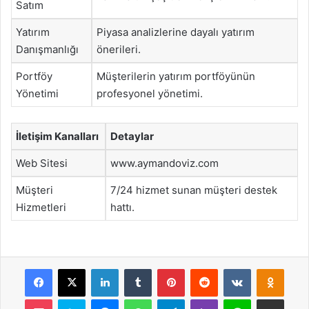
Satım
Yatırım
Piyasa analizlerine dayalı yatırım
Danışmanlığı
önerileri.
Portföy
Müşterilerin yatırım portföyünün
Yönetimi
profesyonel yönetimi.
İletişim Kanalları
Detaylar
Web Sitesi
www.aymandoviz.com
Müşteri
7/24 hizmet sunan müşteri destek
Hizmetleri
hattı.
Facebook
X
LinkedIn
Tumblr
Pinterest
Reddit
VKontakte
Odnok
Pocket
Skype
Messenger
WhatsApp
Telegram
Viber
Line
E-Posta ile payla