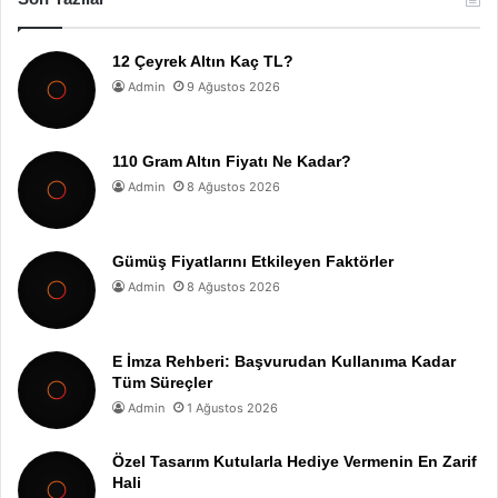
12 Çeyrek Altın Kaç TL?
Admin
9 Ağustos 2026
110 Gram Altın Fiyatı Ne Kadar?
Admin
8 Ağustos 2026
Gümüş Fiyatlarını Etkileyen Faktörler
Admin
8 Ağustos 2026
E İmza Rehberi: Başvurudan Kullanıma Kadar
Tüm Süreçler
Admin
1 Ağustos 2026
Özel Tasarım Kutularla Hediye Vermenin En Zarif
Hali