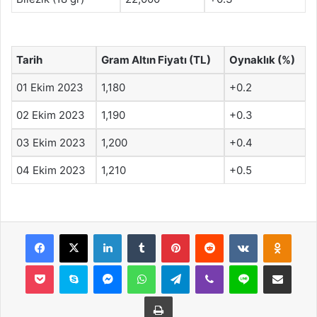
Tarih
Gram Altın Fiyatı (TL)
Oynaklık (%)
01 Ekim 2023
1,180
+0.2
02 Ekim 2023
1,190
+0.3
03 Ekim 2023
1,200
+0.4
04 Ekim 2023
1,210
+0.5
Facebook
X
LinkedIn
Tumblr
Pinterest
Reddit
VKontakte
Odnok
Pocket
Skype
Messenger
WhatsApp
Telegram
Viber
Line
E-Posta ile payla
Yazdır