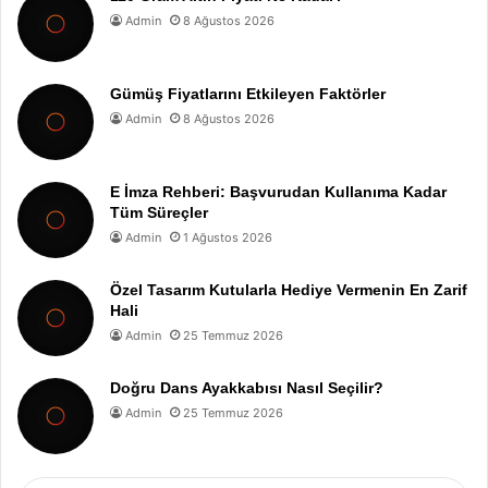
Admin
8 Ağustos 2026
Gümüş Fiyatlarını Etkileyen Faktörler
Admin
8 Ağustos 2026
E İmza Rehberi: Başvurudan Kullanıma Kadar
Tüm Süreçler
Admin
1 Ağustos 2026
Özel Tasarım Kutularla Hediye Vermenin En Zarif
Hali
Admin
25 Temmuz 2026
Doğru Dans Ayakkabısı Nasıl Seçilir?
Admin
25 Temmuz 2026