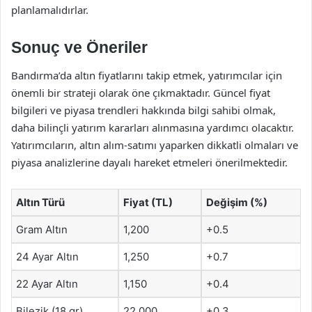
planlamalıdırlar.
Sonuç ve Öneriler
Bandırma’da altın fiyatlarını takip etmek, yatırımcılar için
önemli bir strateji olarak öne çıkmaktadır. Güncel fiyat
bilgileri ve piyasa trendleri hakkında bilgi sahibi olmak,
daha bilinçli yatırım kararları alınmasına yardımcı olacaktır.
Yatırımcıların, altın alım-satımı yaparken dikkatli olmaları ve
piyasa analizlerine dayalı hareket etmeleri önerilmektedir.
Altın Türü
Fiyat (TL)
Değişim (%)
Gram Altın
1,200
+0.5
24 Ayar Altın
1,250
+0.7
22 Ayar Altın
1,150
+0.4
Bilezik (18 gr)
22,000
+0.3