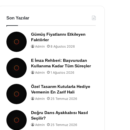
Son Yazılar
Gümüş Fiyatlarını Etkileyen
Faktörler
Admin
8 Ağustos 2026
E İmza Rehberi: Başvurudan
Kullanıma Kadar Tüm Süreçler
Admin
1 Ağustos 2026
Özel Tasarım Kutularla Hediye
Vermenin En Zarif Hali
Admin
25 Temmuz 2026
Doğru Dans Ayakkabısı Nasıl
Seçilir?
Admin
25 Temmuz 2026