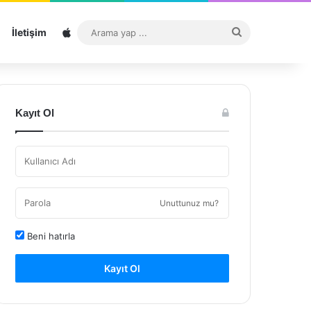
Sitemap
Arama
İletişim
yap
...
Kayıt Ol
Unuttunuz mu?
Beni hatırla
Kayıt Ol