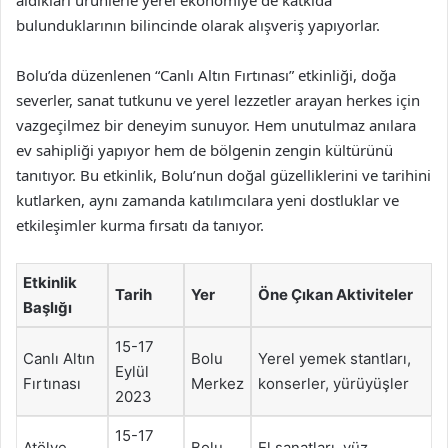
aldıkları ürünlerle yerel ekonomiye de katkıda
bulunduklarının bilincinde olarak alışveriş yapıyorlar.
Bolu’da düzenlenen “Canlı Altın Fırtınası” etkinliği, doğa
severler, sanat tutkunu ve yerel lezzetler arayan herkes için
vazgeçilmez bir deneyim sunuyor. Hem unutulmaz anılara
ev sahipliği yapıyor hem de bölgenin zengin kültürünü
tanıtıyor. Bu etkinlik, Bolu’nun doğal güzelliklerini ve tarihini
kutlarken, aynı zamanda katılımcılara yeni dostluklar ve
etkileşimler kurma fırsatı da tanıyor.
Etkinlik
Tarih
Yer
Öne Çıkan Aktiviteler
Başlığı
15-17
Canlı Altın
Bolu
Yerel yemek stantları,
Eylül
Fırtınası
Merkez
konserler, yürüyüşler
2023
15-17
Atölye
Bolu
El sanatları, yüz