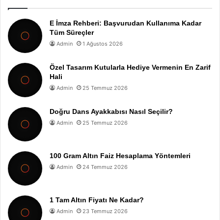
E İmza Rehberi: Başvurudan Kullanıma Kadar
Tüm Süreçler
Admin
1 Ağustos 2026
Özel Tasarım Kutularla Hediye Vermenin En Zarif
Hali
Admin
25 Temmuz 2026
Doğru Dans Ayakkabısı Nasıl Seçilir?
Admin
25 Temmuz 2026
100 Gram Altın Faiz Hesaplama Yöntemleri
Admin
24 Temmuz 2026
1 Tam Altın Fiyatı Ne Kadar?
Admin
23 Temmuz 2026