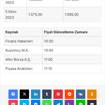
2023
5 Ekim
1.575,00
1.585,00
2023
Kaynak
Fiyat Güncelleme Zamanı
Finans Haberleri
10:30
Kuyumcu M.A.
10:45
Altın Borsa A.Ş.
11:00
Piyasa Analizleri
11:15
Facebook
X
LinkedIn
Tumblr
Pinterest
Reddit
VKontakte
Odnok
Pocket
Skype
Messenger
WhatsApp
Telegram
Viber
Line
E-Posta ile payla