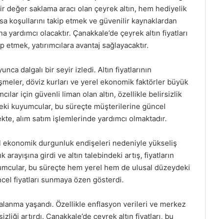
 bir değer saklama aracı olan çeyrek altın, hem hediyelik
sa koşullarını takip etmek ve güvenilir kaynaklardan
na yardımcı olacaktır. Çanakkale’de çeyrek altın fiyatları
p etmek, yatırımcılara avantaj sağlayacaktır.
nca dalgalı bir seyir izledi. Altın fiyatlarının
şmeler, döviz kurları ve yerel ekonomik faktörler büyük
cılar için güvenli liman olan altın, özellikle belirsizlik
eki kuyumcular, bu süreçte müşterilerine güncel
ekte, alım satım işlemlerinde yardımcı olmaktadır.
obal ekonomik durgunluk endişeleri nedeniyle yükseliş
arayışına girdi ve altın talebindeki artış, fiyatların
mcular, bu süreçte hem yerel hem de ulusal düzeydeki
üncel fiyatları sunmaya özen gösterdi.
algalanma yaşandı. Özellikle enflasyon verileri ve merkez
sizliği artırdı. Çanakkale’de çeyrek altın fiyatları, bu