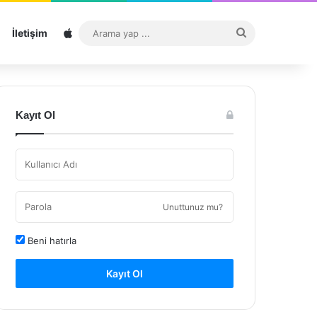
Sitemap
Arama
İletişim
yap
...
Kayıt Ol
Unuttunuz mu?
Beni hatırla
Kayıt Ol