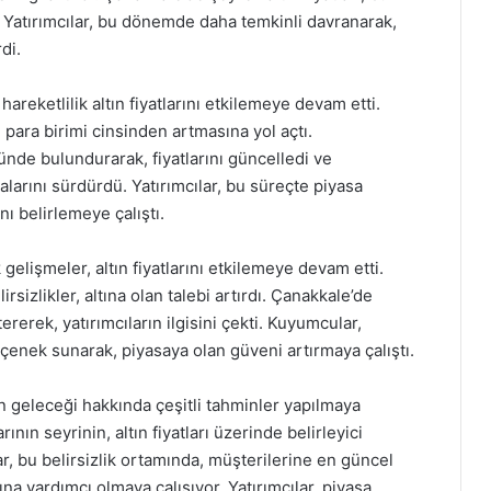
. Yatırımcılar, bu dönemde daha temkinli davranarak,
di.
hareketlilik altın fiyatlarını etkilemeye devam etti.
l para birimi cinsinden artmasına yol açtı.
de bulundurarak, fiyatlarını güncelledi ve
alarını sürdürdü. Yatırımcılar, bu süreçte piyasa
ı belirlemeye çalıştı.
lişmeler, altın fiyatlarını etkilemeye devam etti.
rsizlikler, altına olan talebi artırdı. Çanakkale’de
rerek, yatırımcıların ilgisini çekti. Kuyumcular,
eçenek sunarak, piyasaya olan güveni artırmaya çalıştı.
nın geleceği hakkında çeşitli tahminler yapılmaya
ının seyrinin, altın fiyatları üzerinde belirleyici
, bu belirsizlik ortamında, müşterilerine en güncel
ına yardımcı olmaya çalışıyor. Yatırımcılar, piyasa