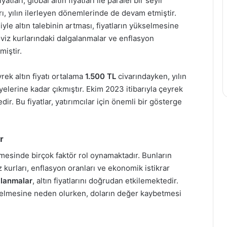
atları, global altın fiyatları ile paralel bir seyir
rı, yılın ilerleyen dönemlerinde de devam etmiştir.
yle altın talebinin artması, fiyatların yükselmesine
öviz kurlarındaki dalgalanmalar ve enflasyon
miştir.
ek altın fiyatı ortalama
1.500 TL
civarındayken, yılın
elerine kadar çıkmıştır. Ekim 2023 itibarıyla çeyrek
r. Bu fiyatlar, yatırımcılar için önemli bir gösterge
r
enmesinde birçok faktör rol oynamaktadır. Bunların
iz kurları, enflasyon oranları ve ekonomik istikrar
alanmalar
, altın fiyatlarını doğrudan etkilemektedir.
kselmesine neden olurken, doların değer kaybetmesi