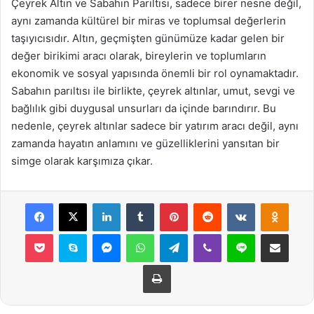
Çeyrek Altın ve Sabahın Parıltısı, sadece birer nesne değil,
aynı zamanda kültürel bir miras ve toplumsal değerlerin
taşıyıcısıdır. Altın, geçmişten günümüze kadar gelen bir
değer birikimi aracı olarak, bireylerin ve toplumların
ekonomik ve sosyal yapısında önemli bir rol oynamaktadır.
Sabahın parıltısı ile birlikte, çeyrek altınlar, umut, sevgi ve
bağlılık gibi duygusal unsurları da içinde barındırır. Bu
nedenle, çeyrek altınlar sadece bir yatırım aracı değil, aynı
zamanda hayatın anlamını ve güzelliklerini yansıtan bir
simge olarak karşımıza çıkar.
Facebook
X
LinkedIn
Tumblr
Pinterest
Reddit
VKontakte
Odnok
Pocket
Skype
Messenger
WhatsApp
Telegram
Viber
Line
E-Posta ile payla
Yazdır