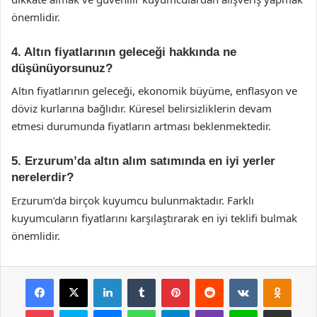
önemlidir.
4. Altın fiyatlarının geleceği hakkında ne
düşünüyorsunuz?
Altın fiyatlarının geleceği, ekonomik büyüme, enflasyon ve
döviz kurlarına bağlıdır. Küresel belirsizliklerin devam
etmesi durumunda fiyatların artması beklenmektedir.
5. Erzurum’da altın alım satımında en iyi yerler
nerelerdir?
Erzurum’da birçok kuyumcu bulunmaktadır. Farklı
kuyumcuların fiyatlarını karşılaştırarak en iyi teklifi bulmak
önemlidir.
Facebook
X
LinkedIn
Tumblr
Pinterest
Reddit
VKontakte
Odnok
Pocket
Skype
Messenger
WhatsApp
Telegram
Viber
Line
E-Posta ile payla