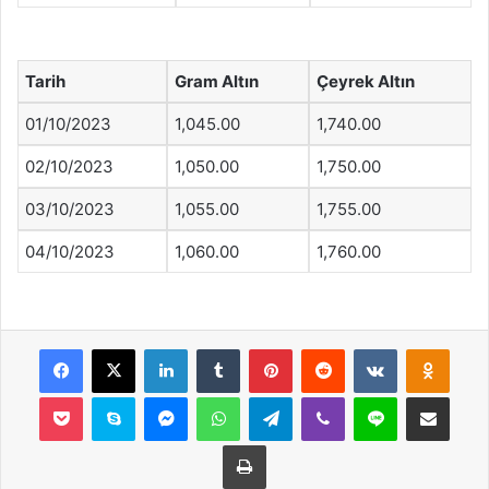
Tarih
Gram Altın
Çeyrek Altın
01/10/2023
1,045.00
1,740.00
02/10/2023
1,050.00
1,750.00
03/10/2023
1,055.00
1,755.00
04/10/2023
1,060.00
1,760.00
Facebook
X
LinkedIn
Tumblr
Pinterest
Reddit
VKontakte
Odnok
Pocket
Skype
Messenger
WhatsApp
Telegram
Viber
Line
E-Posta ile payla
Yazdır